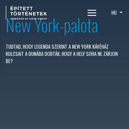
Ugrás
a
HU
Tová
New York-palota
tartalomra
TUDTAD, HOGY LEGENDA SZERINT A NEW YORK KÁVÉHÁZ
KULCSAIT A DUNÁBA DOBTÁK, HOGY A HELY SOHA NE ZÁRJON
BE?