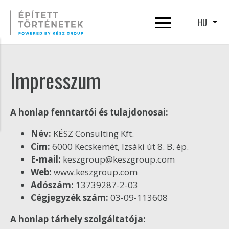
Ugrás
a
HU
Tová
tartalomra
Impresszum
A honlap fenntartói és tulajdonosai:
Név:
KÉSZ Consulting Kft.
Cím:
6000 Kecskemét, Izsáki út 8. B. ép.
E-mail:
keszgroup@keszgroup.com
Web:
www.keszgroup.com
Adószám:
13739287-2-03
Cégjegyzék szám:
03-09-113608
A honlap tárhely szolgáltatója: