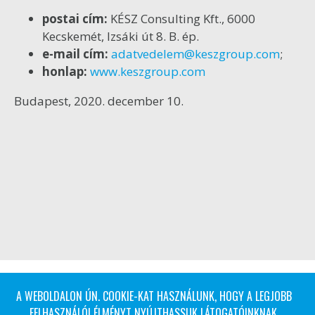
postai cím:
KÉSZ Consulting Kft., 6000
Kecskemét, Izsáki út 8. B. ép.
e-mail cím:
adatvedelem@keszgroup.com
;
honlap:
www.keszgroup.com
Budapest, 2020. december 10.
A WEBOLDALON ÚN. COOKIE-KAT HASZNÁLUNK, HOGY A LEGJOBB
FELHASZNÁLÓI ÉLMÉNYT NYÚJTHASSUK LÁTOGATÓINKNAK.