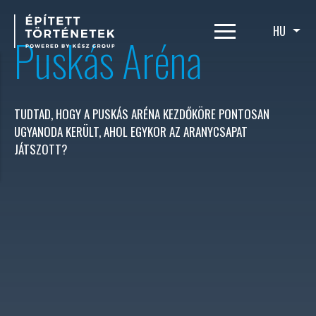
Ugrás
a
HU
Tová
Puskás Aréna
tartalomra
TUDTAD, HOGY A PUSKÁS ARÉNA KEZDŐKÖRE PONTOSAN
UGYANODA KERÜLT, AHOL EGYKOR AZ ARANYCSAPAT
JÁTSZOTT?