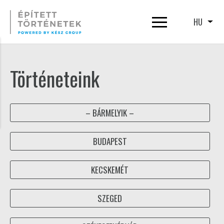
Ugrás
a
HU
Tová
tartalomra
Történeteink
– BÁRMELYIK –
BUDAPEST
KECSKEMÉT
SZEGED