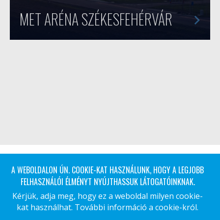
MET ARÉNA SZÉKESFEHÉRVÁR
A WEBOLDALON ÚN. COOKIE-KAT HASZNÁLUNK, HOGY A LEGJOBB
FELHASZNÁLÓI ÉLMÉNYT NYÚJTHASSUK LÁTOGATÓINKNAK.
Kérjük, adja meg, hogy ez a weboldal milyen cookie-
kat használhat.
További információ a cookie-król.