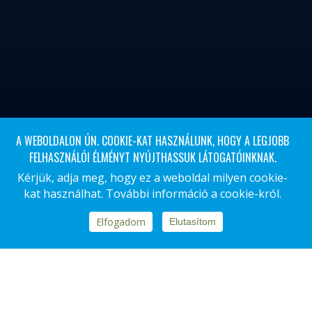
A WEBOLDALON ÚN. COOKIE-KAT HASZNÁLUNK, HOGY A LEGJOBB
FELHASZNÁLÓI ÉLMÉNYT NYÚJTHASSUK LÁTOGATÓINKNAK.
Kérjük, adja meg, hogy ez a weboldal milyen cookie-
FROM GARBAGE DUMP TO NATIONAL
kat használhat.
További információ a cookie-król.
Elfogadom
Elutasítom
LANDMARK
Today, it is almost impossible to imagine the
Danube embankment in Budapest without the
Parliament Building. The massive dome, the lace-