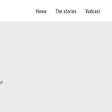
Home
The stories
Vodcast
FŐ
NAVIGÁCIÓ
ép.