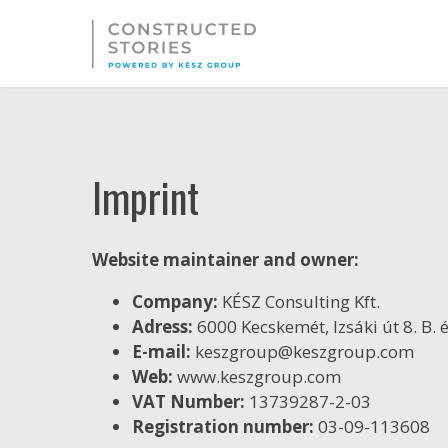
Skip
to
main
content
Imprint
Website maintainer and owner:
Company:
KÉSZ Consulting Kft.
Adress:
6000 Kecskemét, Izsáki út 8. B. 
E-mail:
keszgroup@keszgroup.com
Web:
www.keszgroup.com
VAT Number:
13739287-2-03
Registration number:
03-09-113608